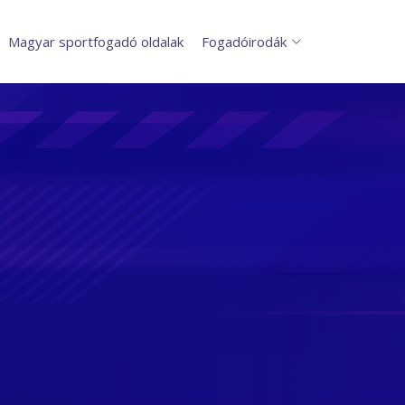
Magyar sportfogadó oldalak
Fogadóirodák