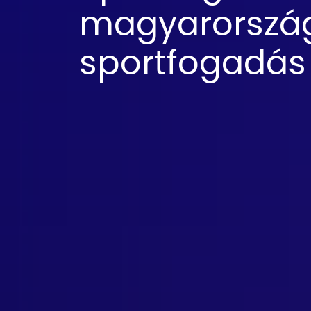
magyarorszá
sportfogadás 