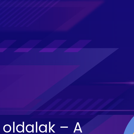
oldalak – A