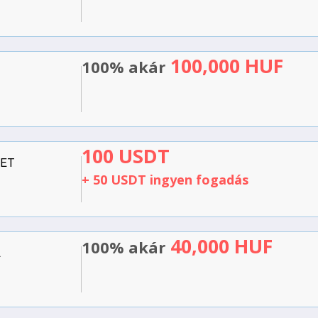
100,000 HUF
100% akár
100 USDT
BET
+ 50 USDT ingyen fogadás
40,000 HUF
100% akár
A