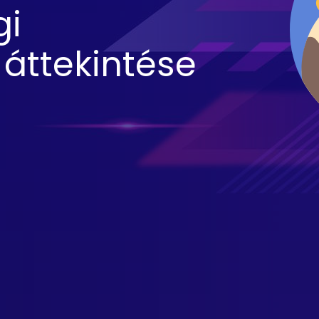
gi
áttekintése