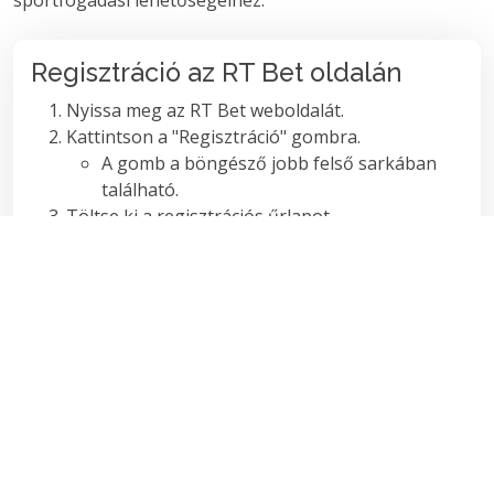
sportfogadási lehetőségeihez.
Regisztráció az RT Bet oldalán
Nyissa meg az RT Bet weboldalát.
Kattintson a "Regisztráció" gombra.
A gomb a böngésző jobb felső sarkában
található.
Töltse ki a regisztrációs űrlapot.
Adja meg személyes adatait (név, e-mail
cím, jelszó).
Válassza ki az üdvözlő bónuszt, ha igénybe
szeretné venni.
Erősítse meg, hogy elmúlt 18 éves.
Kattintson a "Játssz most" gombra.
Ezzel befejezi a regisztrációt, és fiókja
létrejön.