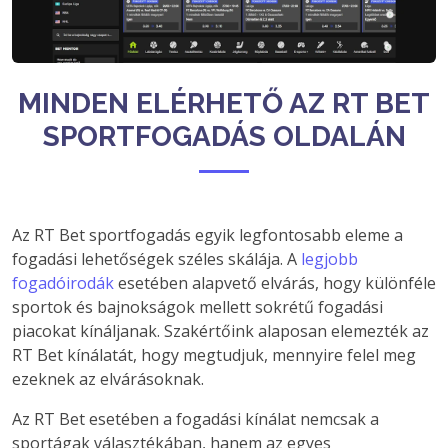
MINDEN ELÉRHETŐ AZ RT BET
SPORTFOGADÁS OLDALÁN
Az RT Bet sportfogadás egyik legfontosabb eleme a
fogadási lehetőségek széles skálája. A
legjobb
fogadóirodák
esetében alapvető elvárás, hogy különféle
sportok és bajnokságok mellett sokrétű fogadási
piacokat kínáljanak. Szakértőink alaposan elemezték az
RT Bet kínálatát, hogy megtudjuk, mennyire felel meg
ezeknek az elvárásoknak.
Az RT Bet esetében a fogadási kínálat nemcsak a
sportágak választékában, hanem az egyes