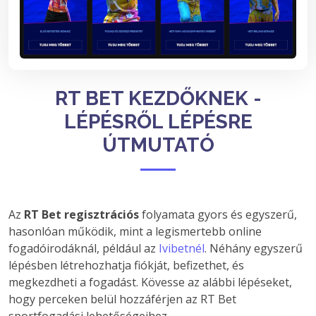
RT BET KEZDŐKNEK -
LÉPÉSRŐL LÉPÉSRE
ÚTMUTATÓ
Az
RT Bet regisztrációs
folyamata gyors és egyszerű,
hasonlóan működik, mint a legismertebb online
fogadóirodáknál, például az
Ivibetnél
. Néhány egyszerű
lépésben létrehozhatja fiókját, befizethet, és
megkezdheti a fogadást. Kövesse az alábbi lépéseket,
hogy perceken belül hozzáférjen az RT Bet