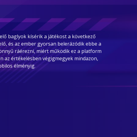
elő baglyok kísérik a játékost a következő
 elő, és az ember gyorsan belerázódik ebbe a
 könnyű ráérezni, miért működik ez a platform
en az értékelésben végigmegyek mindazon,
bilos élményig.