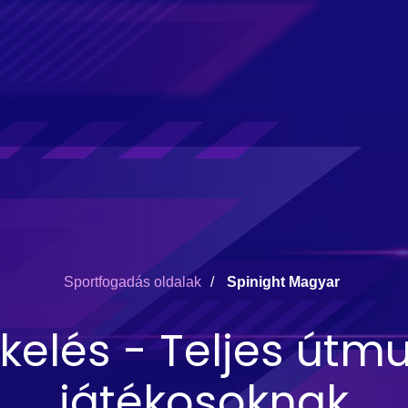
Sportfogadás oldalak
Spinight Magyar
ékelés - Teljes út
játékosoknak